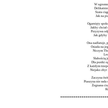
W ogromn
Delikatnie
Szata cią
Jak na pi
Ogarnięty spok
Jakby chciał 
Przyzywa od
Jak gdyby 
Ona nadlatuje, 
Osiada na je
Niczym Tho
Lec
Słabością 
Dla pustki o
Z każdym trzep
Niejako zbyt
Zaczyna świ
Ptaszyna nie rada
Żegnana cis
K
************************