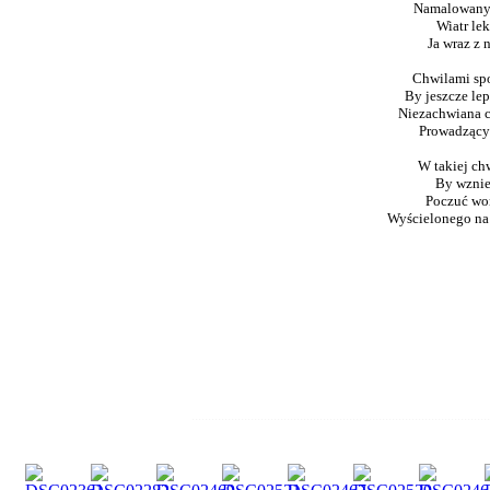
Namalowanyc
Wiatr lek
Ja wraz z 
Chwilami spo
By jeszcze lep
Niezachwiana c
Prowadzący
W takiej ch
By wznie
Poczuć wo
Wyścielonego na
........................................................................................