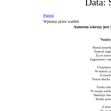
Data: 
Poezja
Wpisany przez waldek
Autorem wierszy jest 
"Nadziej
Nastał niepok
Zamysł zagł
Życie niew
Zagrożenie i s
O każdziu
W stałość z
O otuch
Ponoś słucha 
Troski nik
W swojej wielk
Nadzieje złu
Każdy prze
Z bóle
Do stwó