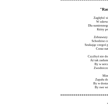
************************
"Rac
Zagłębić s
W oderwa
Dla sumienneg
Który p
Zebrawszy 
Schodzisz co
Szukając czegoś 
Coraz nat
Czyżbyś nie d
Aż tak zadum
By w serc
Zwodniczo
Mim
Zapału do
By w dosta
By swe wn
************************