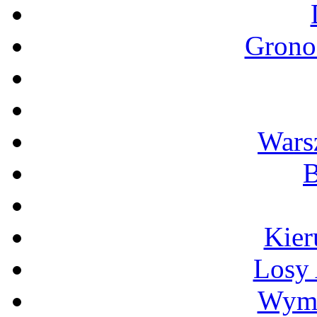
Grono
Wars
B
Kier
Losy
Wymi