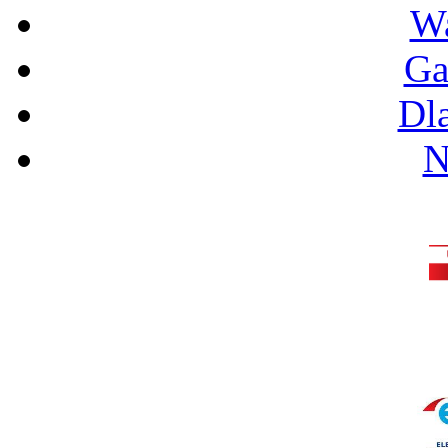
Wa
Ga
Dl
N