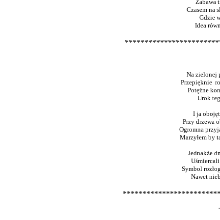
Zabawa tr
Czasem na sł
Gdzie w 
Idea równ
************************
Na zielonej 
Przepięknie ro
Potężne kona
Urok teg
I ja oboję
Przy drzewa o
Ogromna przyjaź
Marzyłem by ta
Jednakże dn
Uśmiercali 
Symbol rozłogu
Nawet nieb
************************
"