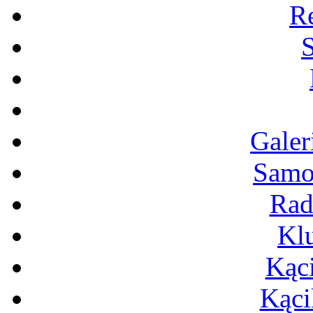
R
Galer
Samo
Rad
Klu
Kąc
Kąci