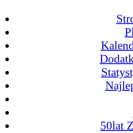
Str
P
Kalend
Dodatk
Statys
Najle
50lat 