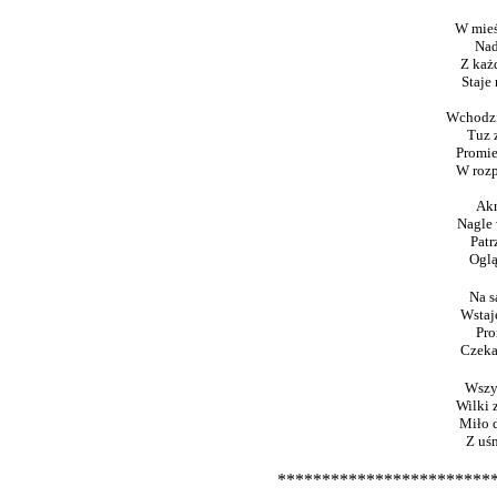
W mieś
Nad
Z każ
Staje
Wchodzi
Tuz 
Promie
W rozp
Akr
Nagle 
Patr
Oglą
Na s
Wstaj
Pro
Czeka
Wszys
Wilki 
Miło d
Z uś
************************