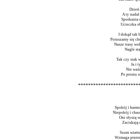
Dzień 
A ty nadal
Spotkania 
Ucieczka o
I dokąd tak 
Poruszamy się ch
Nasze trasy wo
Nagle sta
Tak czy siak 
Ja i 
Nie ważn
Po prostu 
************************
Spokój i harm
Niepokój i chao
Oni słyszą 
Zaciskają 
Szum wiatru
Wzmaga przera