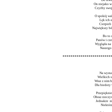
On niejako w 
Czyżby swoje
O spokój wal
Lęk ich o
Cierpieli
Największy bó
Bo to o
Panów i cze
Wygląda na t
Naszego o
************************
Na wysta
Wielkich s
Wraz z nim b
Dla biedoty 
Przepięknie
Obraz rzeczy
Jednakże ni
Niektórz