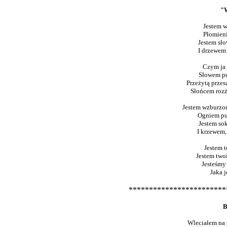
"W
Jestem w
Płomien
Jestem sł
I drzewem
Czym ja j
Słowem pu
Przeżytą przes
Słońcem rozż
Jestem wzburzo
Ogniem pu
Jestem so
I krzewem,
Jestem t
Jestem two
Jesteśmy
Jaka j
************************
B
Wleciałem na 