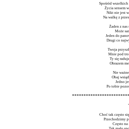
Spośród wszelkich 
Życia sensem ws
Nikt nie jest 
Na walkę z prze
Żaden z nas 
Może sam
Jeden do panow
Drugi co najwy
Twoja przyszł
Mnie pod tron
Ty się raduj
Obrazem mego
Nie ważne 
Obaj wsiąd
Jedno je
Po tobie pozo
************************
"
Choć tak często si
Przechodzimy pr
Często na 
Tak mało spo