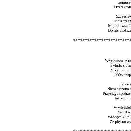
Geniusze
Przed któr
Szczęśliw
Nieszczęsn
Majątki wszelk
Bo nie droższe
************************
Wzniesiona z r
Światło słon
Złota nicią 
Jakby insp
Lata mi
Nienaruszona 
Przyciąga spojrz
Jakby chci
W wielkiej
Zgłoska 
Wiodącą ku n
Że piękno ws