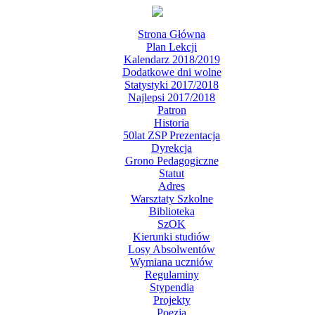
Strona Główna
Plan Lekcji
Kalendarz 2018/2019
Dodatkowe dni wolne
Statystyki 2017/2018
Najlepsi 2017/2018
Patron
Historia
50lat ZSP Prezentacja
Dyrekcja
Grono Pedagogiczne
Statut
Adres
Warsztaty Szkolne
Biblioteka
SzOK
Kierunki studiów
Losy Absolwentów
Wymiana uczniów
Regulaminy
Stypendia
Projekty
Poezja