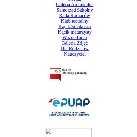
Galeria Archiwalna
Samorząd Szkolny
Rada Rodziców
Klub teatralny
Kącik Smakosza
Kącik maturzysty
Ważne Linki
Galeria Zdjęć
Dla Rodziców
Nauczyciel